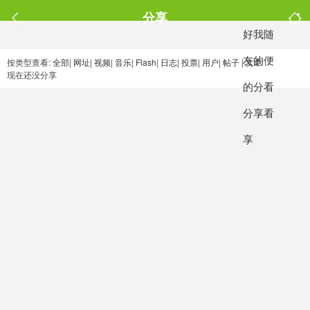
分享
好
我
随
友
的
便
按类型查看:
全部
|
网址
|
视频
|
音乐
|
Flash
|
日志
|
投票
|
用户
|
帖子
|
文章
现在还没分享
的
分
看
分
享
看
享