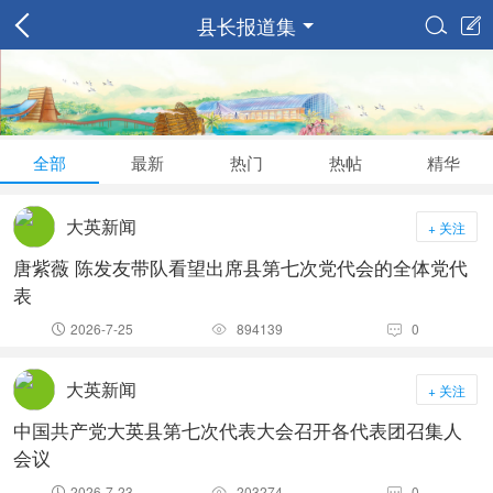
县长报道集


全部
最新
热门
热帖
精华
大英新闻
+ 关注
唐紫薇 陈发友带队看望出席县第七次党代会的全体党代
表
2026-7-25
894139
0



大英新闻
+ 关注
中国共产党大英县第七次代表大会召开各代表团召集人
会议
2026-7-23
203274
0


