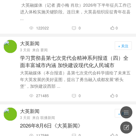
大英融媒体（记者 龚小梅 肖欣）2026年下半年征兵工作已
进入体检实施关键阶段。连日来，大英县组织应征青年在县
...
122022
0
0



大英新闻
+ 关注
3 天前
来自 要闻
学习贯彻县第七次党代会精神系列报道（四）全
面丰富城市内涵 加快建设现代化人民城市
大英融媒体（本台报道）县第七次党代会科学描绘了未来五
年大英发展的美好蓝图，提出了勇当融入成都发展“桥头
堡”，加快建设西部 ...
271485
0
0



大英新闻

+ 关注
3 天前
来自 联播新闻
2026年8月6日《大英新闻》

117586
0
0


