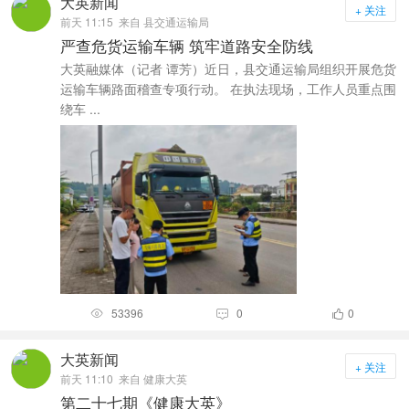
大英新闻
+ 关注
前天 11:15
来自 县交通运输局
严查危货运输车辆 筑牢道路安全防线
大英融媒体（记者 谭芳）近日，县交通运输局组织开展危货
运输车辆路面稽查专项行动。 在执法现场，工作人员重点围
绕车 ...
53396
0
0



大英新闻
+ 关注
前天 11:10
来自 健康大英
第二十七期《健康大英》