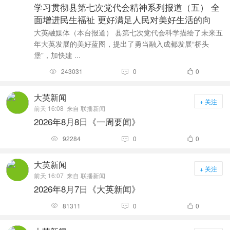
学习贯彻县第七次党代会精神系列报道（五） 全
面增进民生福祉 更好满足人民对美好生活的向
大英融媒体（本台报道） 县第七次党代会科学描绘了未来五
年大英发展的美好蓝图，提出了勇当融入成都发展“桥头
堡”，加快建 ...
243031
0
0



大英新闻
+ 关注
前天 16:08
来自 联播新闻
2026年8月8日《一周要闻》
92284
0
0



大英新闻
+ 关注
前天 16:07
来自 联播新闻
2026年8月7日《大英新闻》
81311
0
0


