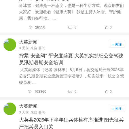
肖冰雪：健康是一种态度，也是一种生活方式。观众朋友们
大家好，欢迎收看《健康大英》,我是主持人冰雪。守护健
康，我们在行动。 ...
28550
0
0



大英新闻
+ 关注
3 天前
来自 要闻
拧紧“安全阀” 平安度盛夏 大英抓实抓细公交驾驶
员汛期暑期安全培训
大英融媒体（记者 张林果）8月5日，县交运局开展2026年
公交汛期暑期安全应急管理专项培训，切实筑牢一线公交驾
驶员夏 ...
163360
0
0



大英新闻
+ 关注
3 天前
来自 要闻
大英县2026年下半年征兵体检有序推进 阳光征兵
严把兵员入口关