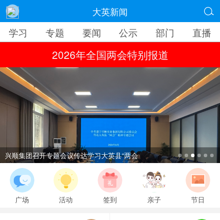
大英新闻

学习
专题
要闻
公示
部门
直播
2026年全国两会特别报道
兴顺集团召开专题会议传达学习大英县“两会
广场
活动
签到
亲子
节日