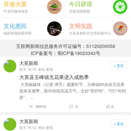
开放大英
今日辟谣
中省市媒体报道
共建清朗家园
文化惠民
文明实践
电影电视剧图书馆
大英县新时代文明实践中心
互联网新闻信息服务许可证编号：51120200056
ICP备案号：蜀ICP备19023343号
大英新闻
+ 关注
前天 16:15
来自 要闻
大英县玉峰镇无花果进入成熟季
大英融媒体（记者 谭芳）盛夏时节，玉峰镇80余亩无花果
迎来采摘季，面对持续高温天气，念好“管护经”、巧打“时间
差”， ...
99516
0
0



大英新闻
+ 关注
前天 16:12
来自 要闻