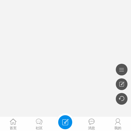








首页
社区
消息
我的