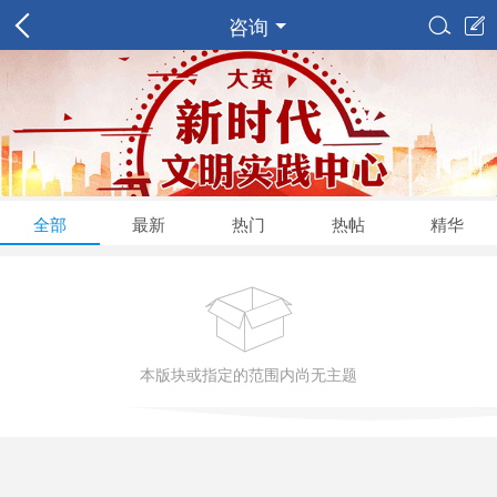
咨询


全部
最新
热门
热帖
精华

本版块或指定的范围内尚无主题