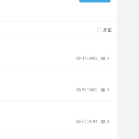
新窗
4479039
0
5603829
0
5450194
0