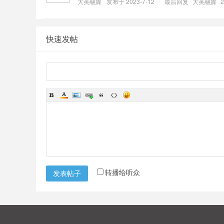
大英融媒
发布于 2023-7-12
最后回复
大英融媒
2
快速发帖
转播给听众
发表帖子