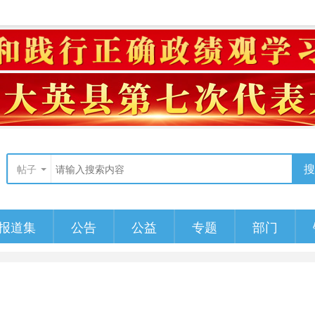
搜
帖子
报道集
公告
公益
专题
部门