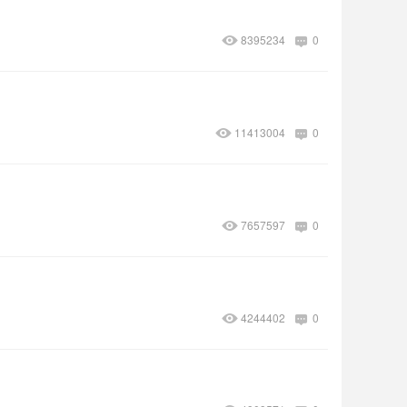
8395234
0
11413004
0
7657597
0
4244402
0