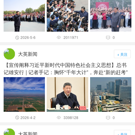
2026-5-6
2011971
0



大英新闻
+ 关注
【宣传阐释习近平新时代中国特色社会主义思想】总书
记雄安行 | 记者手记：胸怀“千年大计”，奔赴“新的赶考”
2026-4-2
3398128
0



大英新闻
+ 关注