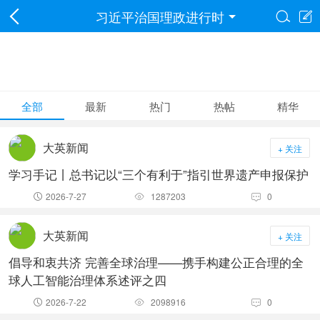
习近平治国理政进行时


全部
最新
热门
热帖
精华
大英新闻
+ 关注
学习手记丨总书记以“三个有利于”指引世界遗产申报保护
2026-7-27
1287203
0



大英新闻
+ 关注
倡导和衷共济 完善全球治理——携手构建公正合理的全
球人工智能治理体系述评之四
2026-7-22
2098916
0


