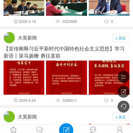
2026-3-16
3323666
0



大英新闻
+ 关注
【宣传阐释习近平新时代中国特色社会主义思想】学习
新语丨策马扬鞭 勇往直前


2026-2-24
3288511
0




大英新闻
+ 关注
【宣传阐释习近平新时代中国特色社




