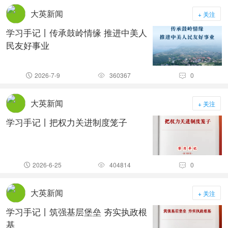
大英新闻
+ 关注
学习手记丨传承鼓岭情缘 推进中美人
民友好事业
2026-7-9
360367
0



大英新闻
+ 关注
学习手记丨把权力关进制度笼子
2026-6-25
404814
0



大英新闻
+ 关注
学习手记丨筑强基层堡垒 夯实执政根
基